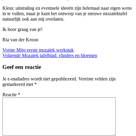
Kleur, uitstraling en eventuele ideeën zijn helemaal naar eigen wens
in te vullen, maar je kunt het ontwerp van je nieuwe mozaïektafel
natuurlijk ook aan mij overlaten.
Ik hoor graag van je!
Ria van der Kroon
Bericht
Vorig
Vorige
Mijn eerste mozaïek werkstuk
bericht
Volgend
Volgende
Mozaïek tafelblad: vlinders en bloemen
navigatie
bericht
Geef een reactie
Je e-mailadres wordt niet gepubliceerd.
Vereiste velden zijn
gemarkeerd met
*
Reactie
*