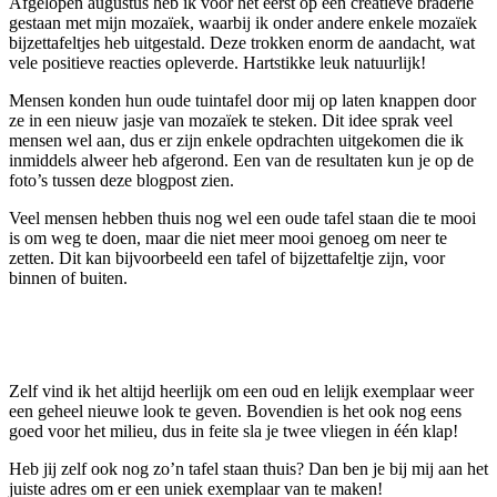
Afgelopen augustus heb ik voor het eerst op een creatieve braderie
gestaan met mijn mozaïek, waarbij ik onder andere enkele mozaïek
bijzettafeltjes heb uitgestald. Deze trokken enorm de aandacht, wat
vele positieve reacties opleverde. Hartstikke leuk natuurlijk!
Mensen konden hun oude tuintafel door mij op laten knappen door
ze in een nieuw jasje van mozaïek te steken. Dit idee sprak veel
mensen wel aan, dus er zijn enkele opdrachten uitgekomen die ik
inmiddels alweer heb afgerond. Een van de resultaten kun je op de
foto’s tussen deze blogpost zien.
Veel mensen hebben thuis nog wel een oude tafel staan die te mooi
is om weg te doen, maar die niet meer mooi genoeg om neer te
zetten. Dit kan bijvoorbeeld een tafel of bijzettafeltje zijn, voor
binnen of buiten.
Zelf vind ik het altijd heerlijk om een oud en lelijk exemplaar weer
een geheel nieuwe look te geven. Bovendien is het ook nog eens
goed voor het milieu, dus in feite sla je twee vliegen in één klap!
Heb jij zelf ook nog zo’n tafel staan thuis? Dan ben je bij mij aan het
juiste adres om er een uniek exemplaar van te maken!