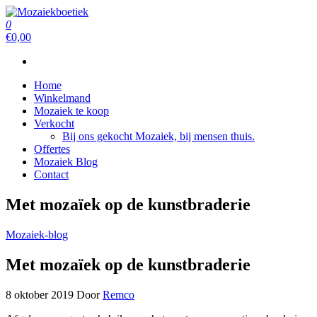
Ga
naar
0
Mozaiekboetiek
Mozaiekboetiek
de
€0,00
inhoud
Home
Winkelmand
Mozaiek te koop
Verkocht
Bij ons gekocht Mozaiek, bij mensen thuis.
Offertes
Mozaiek Blog
Contact
Met mozaïek op de kunstbraderie
Mozaiek-blog
Met mozaïek op de kunstbraderie
8 oktober 2019
Door
Remco