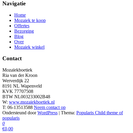
Navigatie
Home
Mozaiek te koop
Offertes
Bezorging
Blog
Over
Mozaiek winkel
Contact
Mozaïekboetiek
Ria van der Kroon
Werverdijk 22
8191 NL Wapenveld
KVK 77707508
BTW NL003233002B48
W:
www.mozaiekboetiek.nl
T: 06-13513588
Neem contact op
Ondersteund door
WordPress
|
Thema:
Popularis Child theme of
popularis
0
€0,00