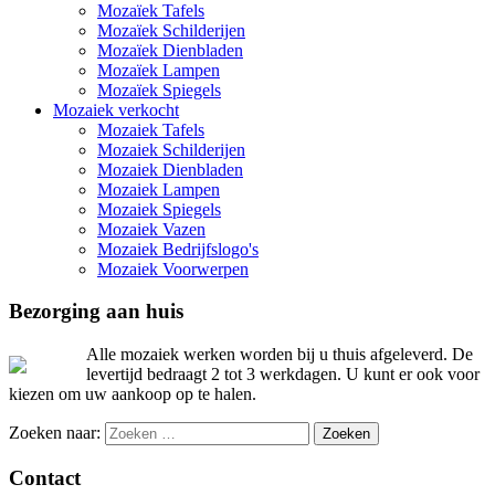
Mozaïek Tafels
Mozaïek Schilderijen
Mozaïek Dienbladen
Mozaïek Lampen
Mozaïek Spiegels
Mozaiek verkocht
Mozaiek Tafels
Mozaiek Schilderijen
Mozaiek Dienbladen
Mozaiek Lampen
Mozaiek Spiegels
Mozaiek Vazen
Mozaiek Bedrijfslogo's
Mozaiek Voorwerpen
Bezorging aan huis
Alle mozaiek werken worden bij u thuis afgeleverd. De
levertijd bedraagt 2 tot 3 werkdagen. U kunt er ook voor
kiezen om uw aankoop op te halen.
Zoeken naar:
Contact