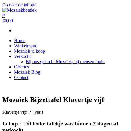
Ga naar de inhoud
0
Mozaiekboetiek
Mozaiekboetiek
€0,00
Home
Winkelmand
Mozaiek te koop
Verkocht
Bij ons gekocht Mozaiek, bij mensen thuis.
Offertes
Mozaiek Blog
Contact
Mozaiek Bijzettafel Klavertje vijf
Klavertje vijf ? yes !
Let op : Dit leuke tafeltje was binnen 2 dagen al
verkocht.