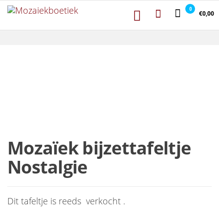
Mozaiekboetiek
Ga naar de inhoud
Mozaiekboetiek
0
€0,00
Mozaïek bijzettafeltje
Nostalgie
Dit tafeltje is reeds verkocht .