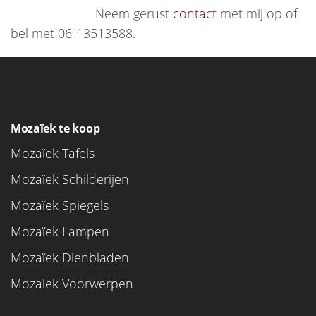
Neem gerust
contact
met mij op of
bel met 06-13513588.
Mozaïek te koop
Mozaïek Tafels
Mozaïek Schilderijen
Mozaïek Spiegels
Mozaïek Lampen
Mozaïek Dienbladen
Mozaiek Voorwerpen